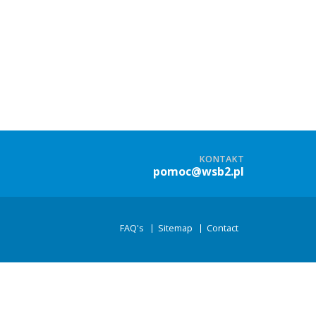
KONTAKT
pomoc@wsb2.pl
FAQ's
Sitemap
Contact