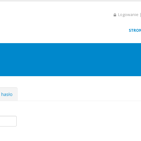
Logowanie |
STRO
e hasło