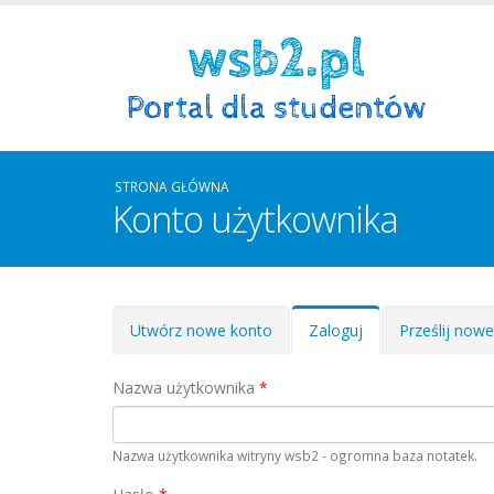
STRONA GŁÓWNA
Konto użytkownika
Zakładki podstawowe
Utwórz nowe konto
Zaloguj
(aktywna
Prześlij now
karta)
Nazwa użytkownika
*
Nazwa użytkownika witryny wsb2 - ogromna baza notatek.