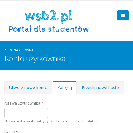
STRONA GŁÓWNA
Konto użytkownika
Zakładki podstawowe
Utwórz nowe konto
Zaloguj
(aktywna
Prześlij nowe hasło
karta)
Nazwa użytkownika
*
Nazwa użytkownika witryny wsb2 - ogromna baza notatek.
Hasło
*