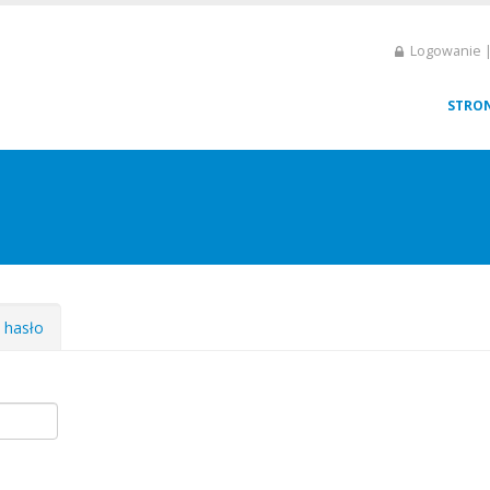
Logowanie |
STRO
e hasło