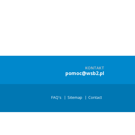
KONTAKT
pomoc@wsb2.pl
FAQ's
Sitemap
Contact