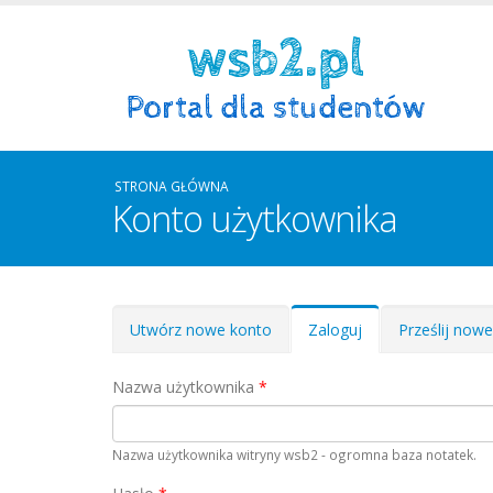
STRONA GŁÓWNA
Konto użytkownika
Zakładki podstawowe
Utwórz nowe konto
Zaloguj
(aktywna
Prześlij now
karta)
Nazwa użytkownika
*
Nazwa użytkownika witryny wsb2 - ogromna baza notatek.