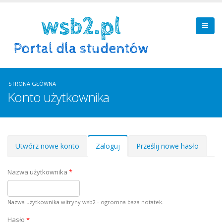
STRONA GŁÓWNA
Konto użytkownika
Zakładki podstawowe
Utwórz nowe konto
Zaloguj
(aktywna
Prześlij nowe hasło
karta)
Nazwa użytkownika
*
Nazwa użytkownika witryny wsb2 - ogromna baza notatek.
Hasło
*