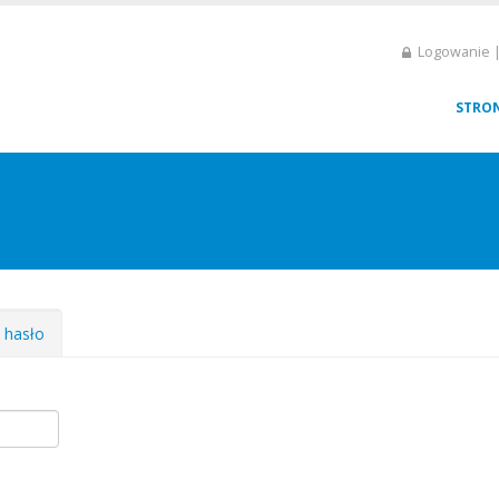
Logowanie |
STRO
e hasło