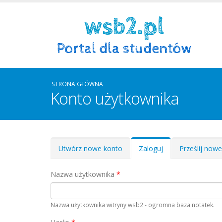
STRONA GŁÓWNA
Konto użytkownika
Zakładki podstawowe
Utwórz nowe konto
Zaloguj
(aktywna
Prześlij now
karta)
Nazwa użytkownika
*
Nazwa użytkownika witryny wsb2 - ogromna baza notatek.