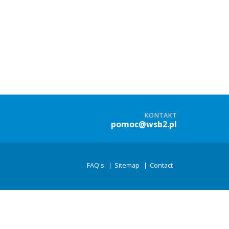
KONTAKT
pomoc@wsb2.pl
FAQ's
Sitemap
Contact