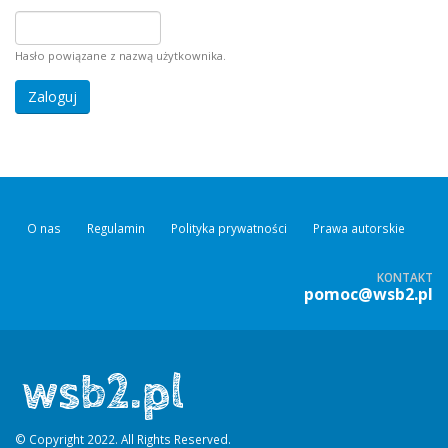
Hasło powiązane z nazwą użytkownika.
O nas
Regulamin
Polityka prywatności
Prawa autorskie
KONTAKT
pomoc@wsb2.pl
© Copyright 2022. All Rights Reserved.