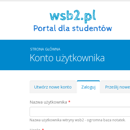
STRONA GŁÓWNA
Konto użytkownika
Zakładki podstawowe
Utwórz nowe konto
Zaloguj
(aktywna
Prześlij now
karta)
Nazwa użytkownika
*
Nazwa użytkownika witryny wsb2 - ogromna baza notatek.