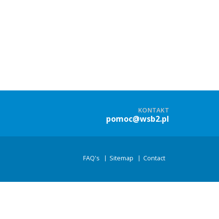
KONTAKT
pomoc@wsb2.pl
FAQ's
Sitemap
Contact