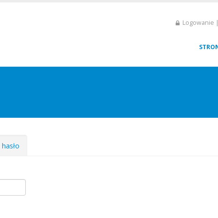
Logowanie |
STRO
e hasło