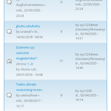
0
sob., 22/03/2025 -
dogfishstreetwise
»
23:24
sob., 22/03/2025 -
23:24
by
xyz1234miei
jjhuhu uhuhuhu
(niezweryfikowany)
by
urawaf
» śr.,
9
śr., 02/04/2025 -
14/02/2018 - 09:34
14:31
Dzienne czy
zaoczne
by
xyz1234miei
magisterskie?
(niezweryfikowany)
77
śr., 02/04/2025 -
(Strona:
1
,
2
)
14:46
by
olusia
» pt.,
29/01/2016 - 16:08
Tasks uboats
seasoning noses.
by
xyz1205
by
uwoxuhow
»
8
śr., 02/04/2025 -
16:14
ndz., 03/09/2017 -
12:17