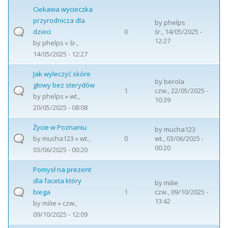
Ciekawa wycieczka
przyrodnicza dla
by
phelps
dzieci
0
śr., 14/05/2025 -
12:27
by
phelps
» śr.,
14/05/2025 - 12:27
Jak wyleczyć skóre
by
berola
głowy bez sterydów
1
czw., 22/05/2025 -
by
phelps
» wt.,
10:39
20/05/2025 - 08:08
Życie w Poznaniu
by
mucha123
by
mucha123
» wt.,
0
wt., 03/06/2025 -
00:20
03/06/2025 - 00:20
Pomysł na prezent
dla faceta który
by
milie
biega
1
czw., 09/10/2025 -
13:42
by
milie
» czw.,
09/10/2025 - 12:09