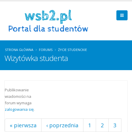
STRONA GŁÓWNA
FORUMS
ŻYCIE STUDENCKIE
Wizytówka studenta
Strony
Publikowanie
wiadomości na
forum wymaga
zalogowania się
.
« pierwsza
‹ poprzednia
1
2
3