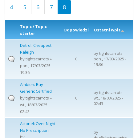
4
5
6
7
8
Topic / Topic
Odpowiedzi
Ostatni wpis
starter
Detrol: Cheapest
Raleigh
by
tightscarrots
by
tightscarrots
»
0
pon., 17/03/2025 -
19:36
pon., 17/03/2025 -
19:36
Ambien: Buy
Generic Certified
by
tightscarrots
by
tightscarrots
»
0
wt., 18/03/2025 -
02:43
wt., 18/03/2025 -
02:43
Actonel: Over Night
No Prescription
by
by
dogfishstreetwise