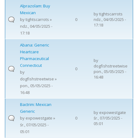
Alprazolam: Buy
Mexican
by
tightscarrots
by
tightscarrots
»
0
ndz., 04/05/2025 -
17:18
ndz., 04/05/2025 -
17:18
Abana: Generic
Heartcare
Pharmaceutical
by
Connecticut
dogfishstreetwise
0
pon., 05/05/2025 -
by
16:48
dogfishstreetwise
»
pon., 05/05/2025 -
16:48
Bactrim: Mexican
Generic
by
expowestgate
by
expowestgate
»
0
śr., 07/05/2025 -
05:01
śr., 07/05/2025 -
05:01