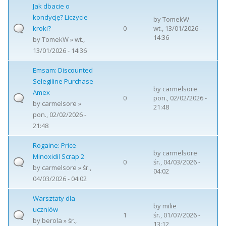
Jak dbacie o
kondycję? Liczycie
by
TomekW
kroki?
0
wt., 13/01/2026 -
14:36
by
TomekW
» wt.,
13/01/2026 - 14:36
Emsam: Discounted
Selegiline Purchase
by
carmelsore
Amex
0
pon., 02/02/2026 -
by
carmelsore
»
21:48
pon., 02/02/2026 -
21:48
Rogaine: Price
by
carmelsore
Minoxidil Scrap 2
0
śr., 04/03/2026 -
by
carmelsore
» śr.,
04:02
04/03/2026 - 04:02
Warsztaty dla
by
milie
uczniów
1
śr., 01/07/2026 -
by
berola
» śr.,
13:12