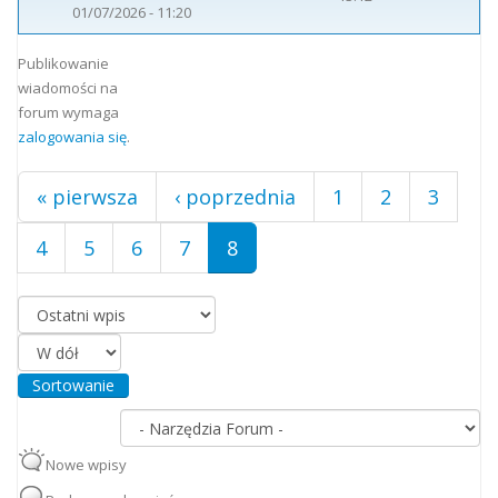
01/07/2026 - 11:20
Strony
Publikowanie
wiadomości na
forum wymaga
zalogowania się
.
« pierwsza
‹ poprzednia
1
2
3
4
5
6
7
8
Porządkuj według
Sortowanie
Nowe wpisy