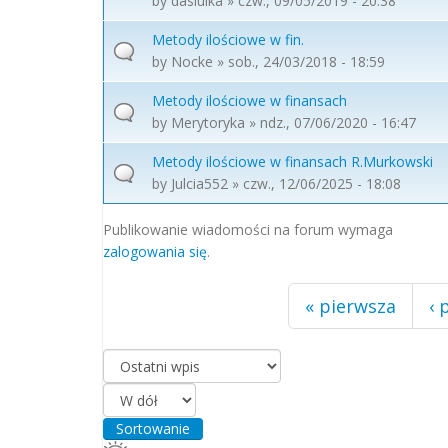
by
dasiulka
» czw., 09/05/2019 - 20:38
Metody ilościowe w fin.
by
Nocke
» sob., 24/03/2018 - 18:59
Metody ilościowe w finansach
by
Merytoryka
» ndz., 07/06/2020 - 16:47
Metody ilościowe w finansach R.Murkowski
by
Julcia552
» czw., 12/06/2025 - 18:08
Strony
Publikowanie wiadomości na forum wymaga
zalogowania się
.
« pierwsza
‹ 
Porządkuj według
Sortowanie