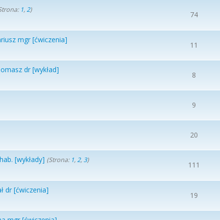
Strona:
1
,
2
)
74
riusz mgr [ćwiczenia]
11
Tomasz dr [wykład]
8
9
20
hab. [wykłady]
(Strona:
1
,
2
,
3
)
111
 dr [ćwiczenia]
19
a mgr [ćwiczenia]