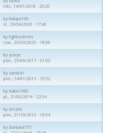
by
syska
ndz., 14/01/2018 - 20:20
by
kalupa100
śr., 29/04/2020 - 17:40
by
tightscarrots
czw., 20/03/2025 - 18:06
by
yceryc
pon., 25/09/2017 - 01:03
by
zaneta1
pon., 14/01/2013 - 15:52
by
Katie1990
pt., 21/02/2014 - 22:54
by
Arczir6
pon., 21/10/2013 - 19:54
by
Barbara777
śr., 27/11/2019 - 23:29