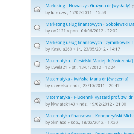
Marketing - Nowaczyk Grażyna dr [wykłady]
(
by
lu
» czw., 17/02/2011 - 15:53
Marketing usług finansowych - Sobolewski Da
by
on2121
» pon., 04/06/2012 - 22:02
Marketing usług finansowych - żyminkowski 
by
Kasiula260
» śr., 23/05/2012 - 14:17
Matematyka - Ciesielski Maciej dr [ćwiczenia]
by
Ewela21
» pt., 13/01/2012 - 12:24
Matematyka - Iwińska Maria dr [ćwiczenia]
by
dzeeelka
» ndz., 23/10/2011 - 20:41
Matematyka - Płuciennik Ryszard prof. zw. dr 
by
kkwiatek143
» ndz., 19/02/2012 - 21:00
Matematyka finansowa - Konopczyński Michał
by
xkiniaxd
» sob., 18/02/2012 - 17:30
Matematyka finansowa - Pomianowska Joann