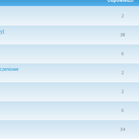
Odpowiedzi
2
y]
38
6
iczeniowe
2
2
0
34