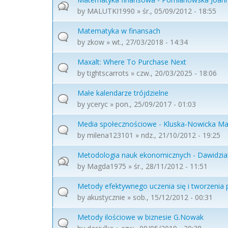
by
MALUTKI1990
» śr., 05/09/2012 - 18:55
Matematyka w finansach
by
zkow
» wt., 27/03/2018 - 14:34
Maxalt: Where To Purchase Next
by
tightscarrots
» czw., 20/03/2025 - 18:06
Małe kalendarze trójdzielne
by
yceryc
» pon., 25/09/2017 - 01:03
Media społecznościowe - Kluska-Nowicka Mał
by
milena123101
» ndz., 21/10/2012 - 19:25
Metodologia nauk ekonomicznych - Dawidziak 
by
Magda1975
» śr., 28/11/2012 - 11:51
Metody efektywnego uczenia się i tworzenia 
by
akustycznie
» sob., 15/12/2012 - 00:31
Metody ilościowe w biznesie G.Nowak