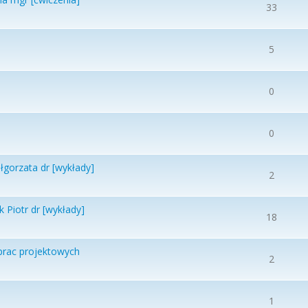
33
5
0
0
gorzata dr [wykłady]
2
Piotr dr [wykłady]
18
prac projektowych
2
1