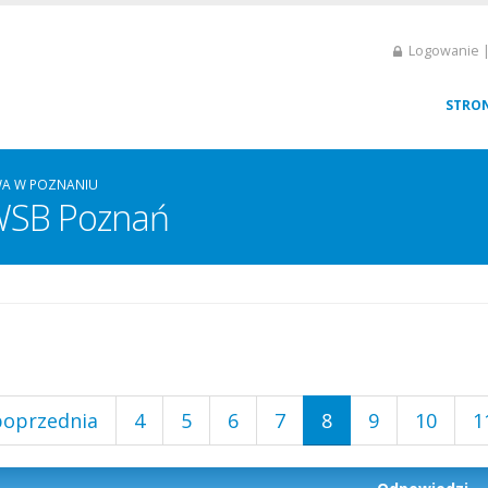
Logowanie |
STRO
A W POZNANIU
 WSB Poznań
poprzednia
4
5
6
7
8
9
10
1