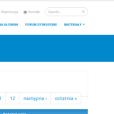
 Rejestracja
Kontakt
NA GŁOWNA
FORUM DYSKUSYJNE
MATERIAŁY
…
…
1
12
następna ›
ostatnia »