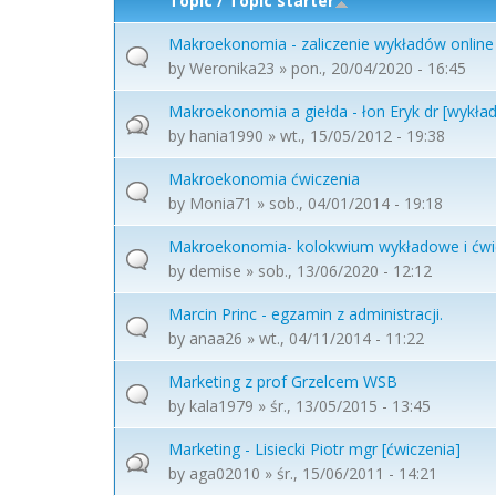
Topic / Topic starter
Makroekonomia - zaliczenie wykładów online
by
Weronika23
» pon., 20/04/2020 - 16:45
Makroekonomia a giełda - łon Eryk dr [wykład
by
hania1990
» wt., 15/05/2012 - 19:38
Makroekonomia ćwiczenia
by
Monia71
» sob., 04/01/2014 - 19:18
Makroekonomia- kolokwium wykładowe i ćw
by
demise
» sob., 13/06/2020 - 12:12
Marcin Princ - egzamin z administracji.
by
anaa26
» wt., 04/11/2014 - 11:22
Marketing z prof Grzelcem WSB
by
kala1979
» śr., 13/05/2015 - 13:45
Marketing - Lisiecki Piotr mgr [ćwiczenia]
by
aga02010
» śr., 15/06/2011 - 14:21