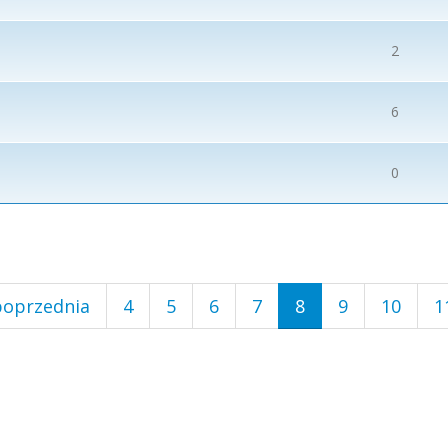
2
6
0
poprzednia
4
5
6
7
8
9
10
1