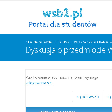
STRONA GŁÓWNA
FORUMS
WYŻSZA SZKOŁA BANKOW
Dyskusja o przedmiocie
Strony
Publikowanie wiadomości na forum wymaga
zalogowania się
.
« pierwsza
‹ 