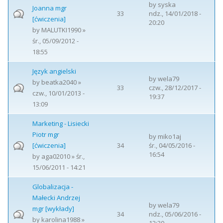
by
syska
Joanna mgr
33
ndz., 14/01/2018 -
[ćwiczenia]
20:20
by
MALUTKI1990
»
śr., 05/09/2012 -
18:55
Język angielski
by
wela79
by
beatka2040
»
33
czw., 28/12/2017 -
czw., 10/01/2013 -
19:37
13:09
Marketing - Lisiecki
Piotr mgr
by
miko1aj
[ćwiczenia]
34
śr., 04/05/2016 -
16:54
by
aga02010
» śr.,
15/06/2011 - 14:21
Globalizacja -
Małecki Andrzej
by
wela79
mgr [wykłady]
34
ndz., 05/06/2016 -
by
karolina1988
»