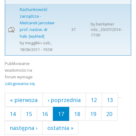
Rachunkowość
zarządcza -
Mielcarek Jarosław
by
benlamer
prof. nadzw. dr
37
ndz., 20/07/2014 -
17:00
hab. [wykład]
by
megg84
» sob.,
18/06/2011 - 19:58
Strony
Publikowanie
wiadomości na
forum wymaga
zalogowania się
.
…
« pierwsza
‹ poprzednia
12
13
14
15
16
17
18
19
20
następna ›
ostatnia »