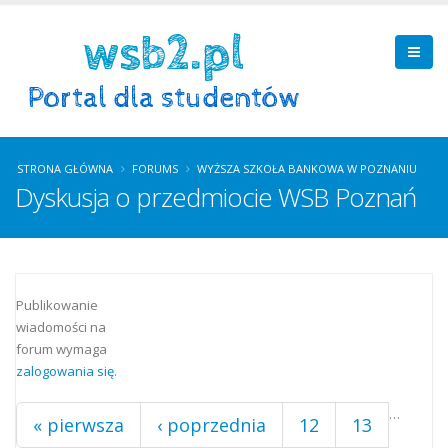
STRONA GŁÓWNA
FORUMS
WYŻSZA SZKOŁA BANKOWA W POZNANIU
Dyskusja o przedmiocie WSB Poznań
Strony
Publikowanie
wiadomości na
forum wymaga
zalogowania się
.
…
« pierwsza
‹ poprzednia
12
13