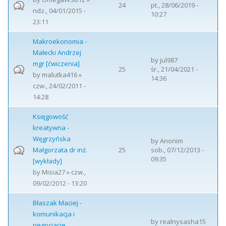
24
pt., 28/06/2019 -
ndz., 04/01/2015 -
10:27
23:11
Makroekonomia -
Małecki Andrzej
by
jul987
mgr [ćwiczenia]
25
śr., 21/04/2021 -
by
malutka416
»
14:36
czw., 24/02/2011 -
14:28
Księgowość
kreatywna -
Węgrzyńska
by
Anonim
Małgorzata dr inż.
25
sob., 07/12/2013 -
09:35
[wykłady]
by
Misia27
» czw.,
09/02/2012 - 13:20
Błaszak Maciej -
komunikacja i
by
realnysasha15
negocjacje