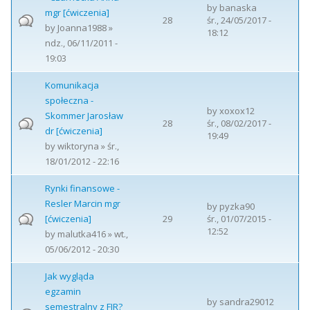
by
banaska
mgr [ćwiczenia]
28
śr., 24/05/2017 -
by
Joanna1988
»
18:12
ndz., 06/11/2011 -
19:03
Komunikacja
społeczna -
by
xoxox12
Skommer Jarosław
28
śr., 08/02/2017 -
dr [ćwiczenia]
19:49
by
wiktoryna
» śr.,
18/01/2012 - 22:16
Rynki finansowe -
Resler Marcin mgr
by
pyzka90
[ćwiczenia]
29
śr., 01/07/2015 -
12:52
by
malutka416
» wt.,
05/06/2012 - 20:30
Jak wygląda
egzamin
by
sandra29012
semestralny z FIR?