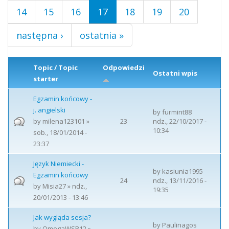
14
15
16
17
18
19
20
następna ›
ostatnia »
Topic / Topic
Odpowiedzi
Ostatni wpis
starter
Egzamin końcowy -
j. angielski
by
furmint88
by
milena123101
»
23
ndz., 22/10/2017 -
10:34
sob., 18/01/2014 -
23:37
Język Niemiecki -
by
kasiunia1995
Egzamin końcowy
24
ndz., 13/11/2016 -
by
Misia27
» ndz.,
19:35
20/01/2013 - 13:46
Jak wygląda sesja?
by
Paulinagos
by
OmegaWSB12
»