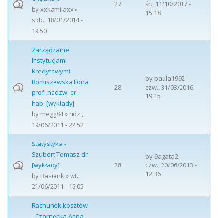
27
śr., 11/10/2017 -
by
xxkamilaxx
»
15:18
sob., 18/01/2014 -
19:50
Zarządzanie
Instytucjami
Kredytowymi -
by
paula1992
Romiszewska Ilona
28
czw., 31/03/2016 -
prof. nadzw. dr
19:15
hab. [wykłady]
by
megg84
» ndz.,
19/06/2011 - 22:52
Statystyka -
Szubert Tomasz dr
by
9agata2
[wykłady]
28
czw., 20/06/2013 -
12:36
by
Basiank
» wt.,
21/06/2011 - 16:05
Rachunek kosztów
- Czarnecka Anna