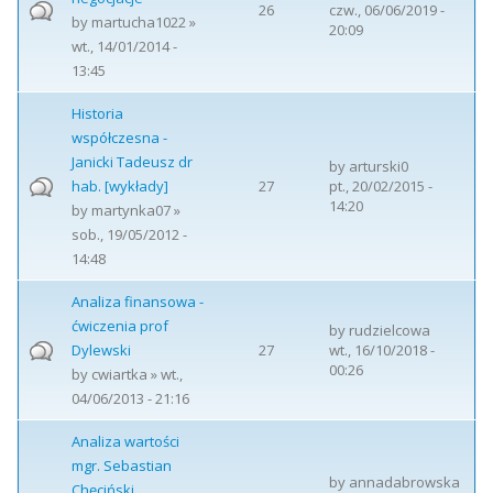
26
czw., 06/06/2019 -
by
martucha1022
»
20:09
wt., 14/01/2014 -
13:45
Historia
współczesna -
Janicki Tadeusz dr
by
arturski0
hab. [wykłady]
27
pt., 20/02/2015 -
14:20
by
martynka07
»
sob., 19/05/2012 -
14:48
Analiza finansowa -
ćwiczenia prof
by
rudzielcowa
Dylewski
27
wt., 16/10/2018 -
00:26
by
cwiartka
» wt.,
04/06/2013 - 21:16
Analiza wartości
mgr. Sebastian
by
annadabrowska
Chęciński