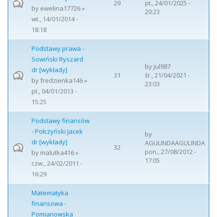
29
pt., 24/01/2025 -
by
ewelina17726
»
20:23
wt., 14/01/2014 -
18:18
Podstawy prawa -
Sowiński Ryszard
by
jul987
dr [wykłady]
31
śr., 21/04/2021 -
by
fredzienka146
»
23:03
pt., 04/01/2013 -
15:25
Podstawy finansów
- Połczyński Jacek
by
dr [wykłady]
AGULINDAAGULINDA
32
pon., 27/08/2012 -
by
malutka416
»
17:05
czw., 24/02/2011 -
16:29
Matematyka
finansowa -
Pomianowska