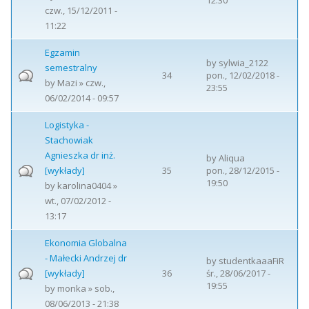
12:30
czw., 15/12/2011 -
11:22
Egzamin
by
sylwia_2122
semestralny
34
pon., 12/02/2018 -
by
Mazi
» czw.,
23:55
06/02/2014 - 09:57
Logistyka -
Stachowiak
Agnieszka dr inż.
by
Aliqua
[wykłady]
35
pon., 28/12/2015 -
19:50
by
karolina0404
»
wt., 07/02/2012 -
13:17
Ekonomia Globalna
- Małecki Andrzej dr
by
studentkaaaFiR
[wykłady]
36
śr., 28/06/2017 -
19:55
by
monka
» sob.,
08/06/2013 - 21:38