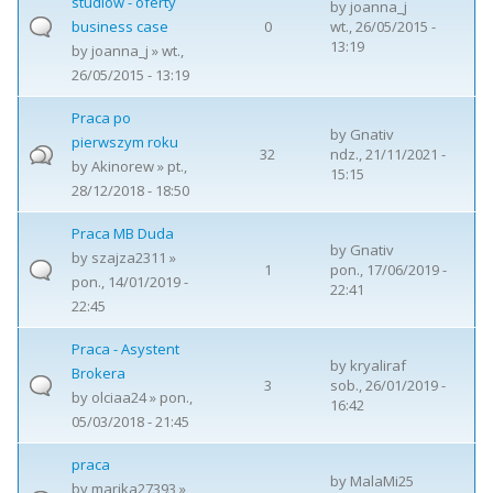
studiów - oferty
by
joanna_j
business case
0
wt., 26/05/2015 -
13:19
by
joanna_j
» wt.,
26/05/2015 - 13:19
Praca po
by
Gnativ
pierwszym roku
32
ndz., 21/11/2021 -
by
Akinorew
» pt.,
15:15
28/12/2018 - 18:50
Praca MB Duda
by
Gnativ
by
szajza2311
»
1
pon., 17/06/2019 -
pon., 14/01/2019 -
22:41
22:45
Praca - Asystent
by
kryaliraf
Brokera
3
sob., 26/01/2019 -
by
olciaa24
» pon.,
16:42
05/03/2018 - 21:45
praca
by
MalaMi25
by
marika27393
»