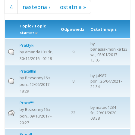
4
następna ›
ostatnia »
Topic / Topic
Odpowiedzi
Ostatni wpis
starter
by
Praktyki
banasiakmonika123
by
amanda10
» śr.,
9
wt., 03/01/2017 -
30/11/2016 - 02:18
13:05
Praca!!!m
by
jul987
by
Bezsenny16
»
8
pon., 26/04/2021 -
pon., 12/06/2017 -
21:34
18:29
Praca!!!!!
by
mateo1234
by
Bezsenny16
»
22
śr., 29/01/2020 -
pon., 09/10/2017 -
08:38
20:27
Praca!!