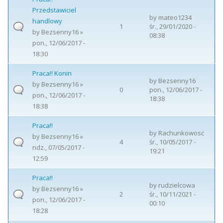
Przedstawiciel
by
mateo1234
handlowy
1
śr., 29/01/2020 -
by
Bezsenny16
»
08:38
pon., 12/06/2017 -
18:30
Praca!! Konin
by
Bezsenny16
by
Bezsenny16
»
0
pon., 12/06/2017 -
pon., 12/06/2017 -
18:38
18:38
Praca!!
by
Rachunkowosc
by
Bezsenny16
»
4
śr., 10/05/2017 -
ndz., 07/05/2017 -
19:21
12:59
Praca!!
by
rudzielcowa
by
Bezsenny16
»
2
śr., 10/11/2021 -
pon., 12/06/2017 -
00:10
18:28