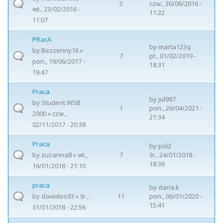
5
czw., 30/06/2016 -
wt., 23/02/2016 -
11:22
11:07
PRacA
by
marta123q
by
Bezsenny16
»
7
pt., 01/02/2019 -
pon., 19/06/2017 -
18:31
19:47
Praca
by
jul987
by
Student WSB
1
pon., 26/04/2021 -
2000
» czw.,
21:34
02/11/2017 - 20:38
Praca
by
pol2
by
zuzanna8
» wt.,
7
śr., 24/01/2018 -
18:36
16/01/2018 - 21:10
praca
by
daria.k
by
dawidos93
» śr.,
11
pon., 06/01/2020 -
15:41
31/01/2018 - 22:56