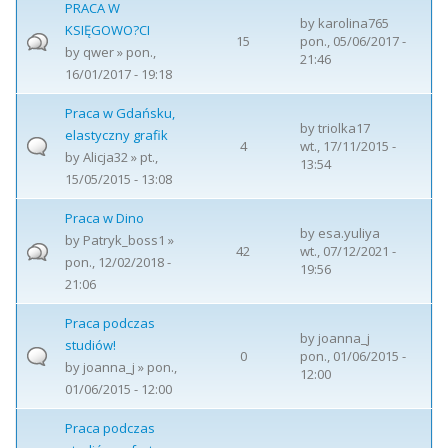
PRACA W
by
karolina765
KSIĘGOWO?CI
15
pon., 05/06/2017 -
by
qwer
» pon.,
21:46
16/01/2017 - 19:18
Praca w Gdańsku,
by
triolka17
elastyczny grafik
4
wt., 17/11/2015 -
by
Alicja32
» pt.,
13:54
15/05/2015 - 13:08
Praca w Dino
by
esa.yuliya
by
Patryk_boss1
»
42
wt., 07/12/2021 -
pon., 12/02/2018 -
19:56
21:06
Praca podczas
by
joanna_j
studiów!
0
pon., 01/06/2015 -
by
joanna_j
» pon.,
12:00
01/06/2015 - 12:00
Praca podczas