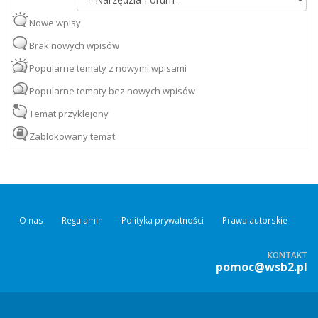
Nowe wpisy
Brak nowych wpisów
Popularne tematy z nowymi wpisami
Popularne tematy bez nowych wpisów
Temat przyklejony
Zablokowany temat
O nas
Regulamin
Polityka prywatności
Prawa autorskie
KONTAKT
pomoc@wsb2.pl