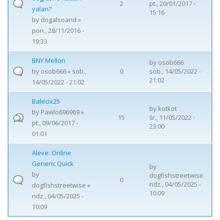
2
pt., 20/01/2017 -
yalan?
15:16
by
dogalsoand
»
pon., 28/11/2016 -
19:33
BNY Mellon
by
osob666
by
osob666
» sob.,
0
sob., 14/05/2022 -
21:02
14/05/2022 - 21:02
Balecix25
by
kotkot
by
Pawlo696969
»
15
śr., 11/05/2022 -
pt., 09/06/2017 -
23:00
01:01
Aleve: Online
Generic Quick
by
by
dogfishstreetwise
0
ndz., 04/05/2025 -
dogfishstreetwise
»
10:09
ndz., 04/05/2025 -
10:09