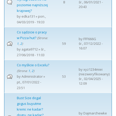
8
śr., 06/01/2021 -
poziomie najniższej
20:43
krajowej?
by
edka131
» pon.,
04/03/2019 - 19:33
Co sądzicie o pracy
w Pizza hut?
(Strona:
by
FFF666G
59
śr., 07/12/2022 -
1
,
2
)
16:07
by
agata9712
» śr.,
27/06/2018 - 11:03
Co myślicie o Excelu?
by
xyz1234miei
(Strona:
1
,
2
)
(niezweryfikowany)
by
Administrator
»
53
śr., 02/04/2025 -
pt., 07/01/2022 -
12:09
23:51
Bust Size dogal
gogus buyutme
kremi: ne kadar?
by
Dajmarchewke
dogru, ne kadar?