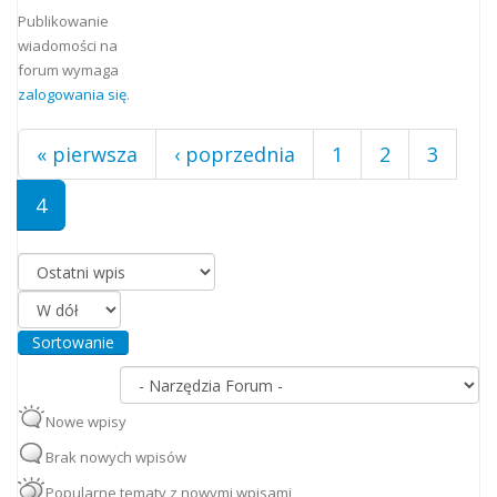
Strony
Publikowanie
wiadomości na
forum wymaga
zalogowania się
.
« pierwsza
‹ poprzednia
1
2
3
4
Porządkuj według
Sortowanie
Nowe wpisy
Brak nowych wpisów
Popularne tematy z nowymi wpisami