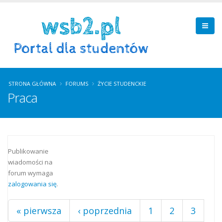
STRONA GŁÓWNA
FORUMS
ŻYCIE STUDENCKIE
Praca
Strony
Publikowanie
wiadomości na
forum wymaga
zalogowania się
.
« pierwsza
‹ poprzednia
1
2
3