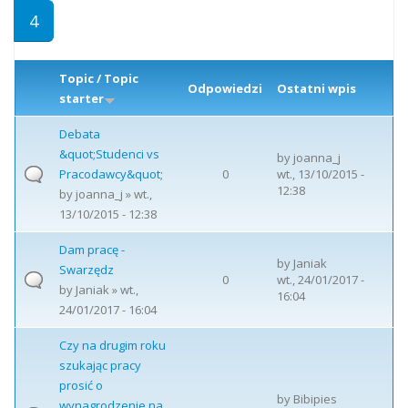
4
Topic / Topic
Odpowiedzi
Ostatni wpis
starter
Debata
&quot;Studenci vs
by
joanna_j
Pracodawcy&quot;
0
wt., 13/10/2015 -
12:38
by
joanna_j
» wt.,
13/10/2015 - 12:38
Dam pracę -
by
Janiak
Swarzędz
0
wt., 24/01/2017 -
by
Janiak
» wt.,
16:04
24/01/2017 - 16:04
Czy na drugim roku
szukając pracy
prosić o
by
Bibipies
wynagrodzenie na