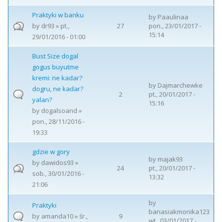
Praktyki w banku
by
Paaulinaa
by
dr93
» pt.,
27
pon., 23/01/2017 -
15:14
29/01/2016 - 01:00
Bust Size dogal
gogus buyutme
kremi: ne kadar?
by
Dajmarchewke
dogru, ne kadar?
2
pt., 20/01/2017 -
yalan?
15:16
by
dogalsoand
»
pon., 28/11/2016 -
19:33
gdzie w gory
by
majak93
by
dawidos93
»
24
pt., 20/01/2017 -
sob., 30/01/2016 -
13:32
21:06
by
Praktyki
banasiakmonika123
by
amanda10
» śr.,
9
wt., 03/01/2017 -