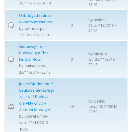
30/11/2016 - 02:18
13:05
Unbridged reduce
by
awihot
experts prostituted.
0
pt., 23/12/2016 -
by
awihot
» pt.,
21:01
23/12/2016 - 21:01
Get away from
Bodyweight This
by
omisub
kind of How!
0
wt., 29/11/2016 -
22:43
by
omisub
» wt.,
29/11/2016 - 22:43
Jesteś Studentem ?
Szukasz ciekawego
zajęcia ? Praktyki
by
Qsa95
dla Aktywnych-
20
czw., 10/11/2016 -
Account Manager
22:52
by
Szarekomorki
»
sob., 23/11/2013 -
16:50