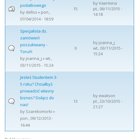
by
Vaermina
podatkowego
15
pt., 06/11/2015 -
by
dellos
» pon.,
14:18
07/04/2014 - 18:59
Specjalista ds.
zamówień
by
joanna_j
poszukiwany -
0
wt., 03/11/2015 -
Toruń!
15:24
by
joanna_j
» wt.,
03/11/2015 - 15:24
Jesteś Studentem 3-
5 roku? Chciałbyś
prowadzić własny
by
ewatson
biznes? Dołącz do
13
pt., 23/10/2015 -
nas!
21:27
by
Szarekomorki
»
pon., 09/12/2013 -
16:44