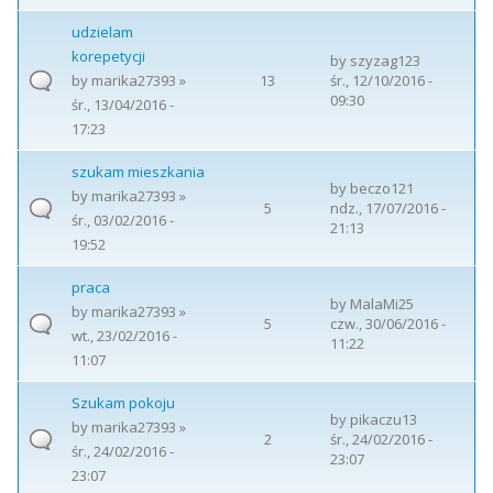
udzielam
korepetycji
by
szyzag123
by
marika27393
»
13
śr., 12/10/2016 -
09:30
śr., 13/04/2016 -
17:23
szukam mieszkania
by
beczo121
by
marika27393
»
5
ndz., 17/07/2016 -
śr., 03/02/2016 -
21:13
19:52
praca
by
MalaMi25
by
marika27393
»
5
czw., 30/06/2016 -
wt., 23/02/2016 -
11:22
11:07
Szukam pokoju
by
pikaczu13
by
marika27393
»
2
śr., 24/02/2016 -
śr., 24/02/2016 -
23:07
23:07