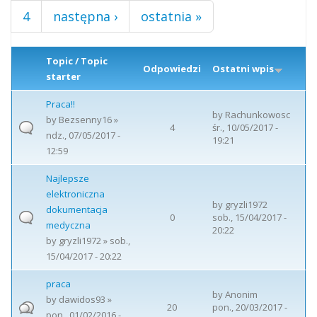
4
następna ›
ostatnia »
Topic / Topic
Odpowiedzi
Ostatni wpis
starter
Praca!!
by
Rachunkowosc
by
Bezsenny16
»
4
śr., 10/05/2017 -
ndz., 07/05/2017 -
19:21
12:59
Najlepsze
elektroniczna
by
gryzli1972
dokumentacja
0
sob., 15/04/2017 -
medyczna
20:22
by
gryzli1972
» sob.,
15/04/2017 - 20:22
praca
by
Anonim
by
dawidos93
»
20
pon., 20/03/2017 -
pon., 01/02/2016 -