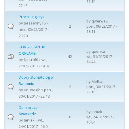
11:14
22:45
Praca! Logistyk
by
qwerwa2
by
Bezsenny16
»
2
pon., 06/02/2017 -
ndz., 05/02/2017 -
18:11
23:20
KONSULTANTKI
by
quenka
ORIFLAME
42
wt., 31/01/2017 -
by
Nina160
» wt.,
14:44
21/05/2013 - 19:07
Dobry stomatolog w
by
Melka
Radomiu
2
pon., 30/01/2017 -
by
unubegib
» pon.,
22:18
30/01/2017 - 22:18
Dam pracę -
by
Janiak
Swarzędz
0
wt., 24/01/2017 -
by
Janiak
» wt.,
16:04
24/01/2017 - 16:04