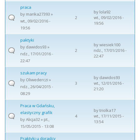
praca
by
lola92
by
marika27393
»
2
wt., 09/02/2016 -
wt., 09/02/2016 -
19:56
19:56
paktyki
by
wiesiek100
by
dawidos93
»
2
ndz., 17/01/2016 -
ndz., 17/01/2016 -
22:47
22:47
szukam pracy
by
dawidos93
by
Oliwederczi
»
3
wt., 12/01/2016 -
ndz., 26/04/2015 -
21:20
08:29
Praca w Gdańsku,
by
triolka17
elastyczny grafik
4
wt., 17/11/2015 -
by
Alicja32
» pt.,
13:54
15/05/2015 - 13:08
Praktyki u doradcy