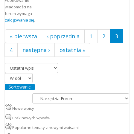
Strony
Publikowanie
wiadomości na
forum wymaga
zalogowania się
.
« pierwsza
‹ poprzednia
1
2
3
4
następna ›
ostatnia »
Porządkuj według
Sortowanie
Nowe wpisy
Brak nowych wpisów
Popularne tematy z nowymi wpisami