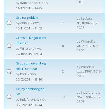
01:30
by
damianeq87
» ndz.,
11/12/2011 - 14:45
Gra na giełdzie
by
kgebicz
by
Ania88
» czw.,
11
śr., 18/04/2012 -
16:57
10/11/2011 - 11:43
Gratis tu Negocio en
by
WillardKa
Internet
0
wt., 27/10/2015 -
by
WillardKa
» wt.,
09:04
27/10/2015 - 09:04
Grupa zimowa, drugi
by
Puciek93
rok, III semestr
2
czw., 28/01/2016 -
by
hs89
» sob.,
09:17
26/02/2011 - 13:16
Grupy seminaryjne
by
Indyferentny
FiR
10
czw., 09/02/2012 -
by
Indyferentny
» śr.,
02:02
08/02/2012 - 15:44