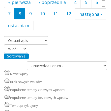
« pierwsza
‹ poprzednia
4
5
6
…
7
8
9
10
11
12
następna ›
ostatnia »
Porządkuj według
Sortowanie
Nowe wpisy
Brak nowych wpisów
Popularne tematy z nowymi wpisami
Popularne tematy bez nowych wpisów
Temat przyklejony