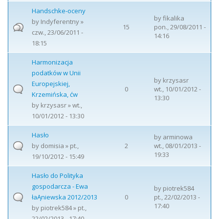
Handschke-oceny
by
fikalika
by
Indyferentny
»
15
pon., 29/08/2011 -
czw., 23/06/2011 -
14:16
18:15
Harmonizacja
podatków w Unii
by
krzysasr
Europejskiej,
0
wt., 10/01/2012 -
Krzemińska, ćw
13:30
by
krzysasr
» wt.,
10/01/2012 - 13:30
Hasło
by
arminowa
by
domisia
» pt.,
2
wt., 08/01/2013 -
19:33
19/10/2012 - 15:49
Hasło do Polityka
gospodarcza - Ewa
by
piotrek584
łaĄniewska 2012/2013
0
pt., 22/02/2013 -
17:40
by
piotrek584
» pt.,
22/02/2013 - 17:40