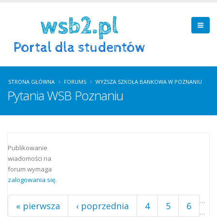
STRONA GŁÓWNA
FORUMS
WYŻSZA SZKOŁA BANKOWA W POZNANIU
Pytania WSB Poznaniu
Strony
Publikowanie
wiadomości na
forum wymaga
zalogowania się
.
…
« pierwsza
‹ poprzednia
4
5
6
…