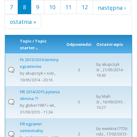
7
8
9
10
11
12
następna ›
ostatnia »
Topic / Topic
Odpowiedzi
Ostatni wpis
starter
Fir 2013/2014 terminy
by
akupczyk
egzaminów
3
śr., 21/05/2014 -
by
akupczyk
» sob.,
19:43
10/05/2014 - 20:16
FIR 2014/2015 pytania
by
MaFi
obrona ??
5
śr., 16/09/2015 -
by
glober1987
» wt.,
13:27
31/03/2015 - 11:34
FiR egzamin
by
ewelina17726
semestralny
2
ndz., 17/02/2013 -