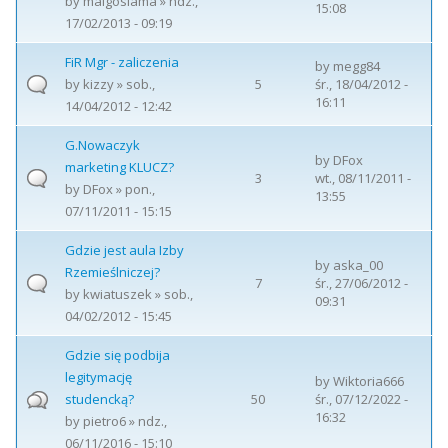
by
malgosiama
» ndz.,
15:08
17/02/2013 - 09:19
FiR Mgr - zaliczenia
by
megg84
by
kizzy
» sob.,
5
śr., 18/04/2012 -
16:11
14/04/2012 - 12:42
G.Nowaczyk
by
DFox
marketing KLUCZ?
3
wt., 08/11/2011 -
by
DFox
» pon.,
13:55
07/11/2011 - 15:15
Gdzie jest aula Izby
by
aska_00
Rzemieślniczej?
7
śr., 27/06/2012 -
by
kwiatuszek
» sob.,
09:31
04/02/2012 - 15:45
Gdzie się podbija
legitymację
by
Wiktoria666
studencką?
50
śr., 07/12/2022 -
16:32
by
pietro6
» ndz.,
06/11/2016 - 15:10