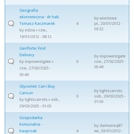
Geografia
ekonomiczna - dr hab.
by
wisniowa
Tomasz Kaczmarek
4
pt., 20/01/2012 -
03:32
by
edzia
» czw.,
19/01/2012 - 08:12
Geriforte: Find
Delivery
by
expowestgate
by
expowestgate
»
0
czw., 27/02/2025 -
05:49
czw., 27/02/2025 -
05:49
Glycomet: Can I Buy
by
tightscarrots
Cancun
0
sob., 29/03/2025 -
by
tightscarrots
» sob.,
01:03
29/03/2025 - 01:03
Gospodarka
komunalna -
by
damianeq87
Kasprzak
4
wt., 03/01/2012 -