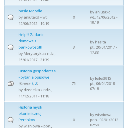
hasło Moodle
by
aniutaxd
by
aniutaxd
» wt.,
0
wt., 12/06/2012 -
19:19
12/06/2012 - 19:19
Help!!! Zadanie
domowe z
by
hasita
bankowości!!!
3
pt., 20/01/2017 -
17:33
by
Merytoryka
» ndz.,
15/01/2017 - 21:39
Historia gospodarcza
- pytania opisowe
by
leilei3915
75
pt., 06/04/2018 -
(Strona:
1
,
2
)
07:18
by
dzeeelka
» ndz.,
11/12/2011 - 11:18
Historia mysli
ekonimicznej -
by
wisniowa
Pershkov
0
pon., 02/01/2012 -
02:59
by
wisniowa
» pon.,