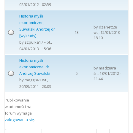
02/01/2012 - 02:59
Historia myśli
ekonomicznej -
by
dzanett28
Suwalski Andrzej dr
13
wt., 15/01/2013 -
[wykłady]
18:10
by
szpulka17
» pt.,
04/01/2013 - 15:36
Historia myśli
ekonomicznej dr
by
madziara
Andrzej Suwalski
5
śr., 18/01/2012 -
11:44
by
megg84
» wt.,
20/09/2011 - 20:03
Strony
Publikowanie
wiadomości na
forum wymaga
zalogowania się
.
…