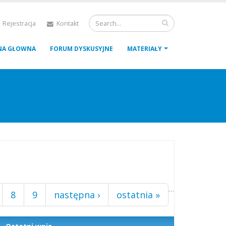
 Rejestracja
Kontakt
NA GŁOWNA
FORUM DYSKUSYJNE
MATERIAŁY
…
8
9
następna ›
ostatnia »