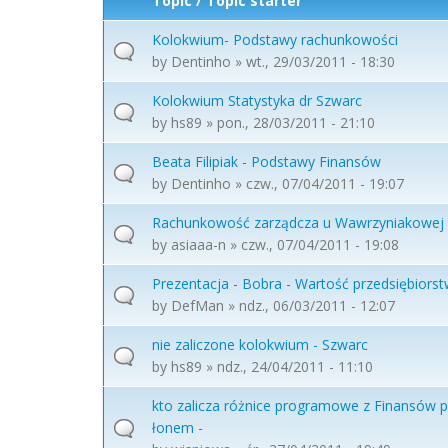
Topic / Topic starter
Kolokwium- Podstawy rachunkowości
by
Dentinho
» wt., 29/03/2011 - 18:30
Kolokwium Statystyka dr Szwarc
by
hs89
» pon., 28/03/2011 - 21:10
Beata Filipiak - Podstawy Finansów
by
Dentinho
» czw., 07/04/2011 - 19:07
Rachunkowość zarządcza u Wawrzyniakowej
by
asiaaa-n
» czw., 07/04/2011 - 19:08
Prezentacja - Bobra - Wartość przedsiębiors
by
DefMan
» ndz., 06/03/2011 - 12:07
nie zaliczone kolokwium - Szwarc
by
hs89
» ndz., 24/04/2011 - 11:10
kto zalicza różnice programowe z Finansów p
łonem -