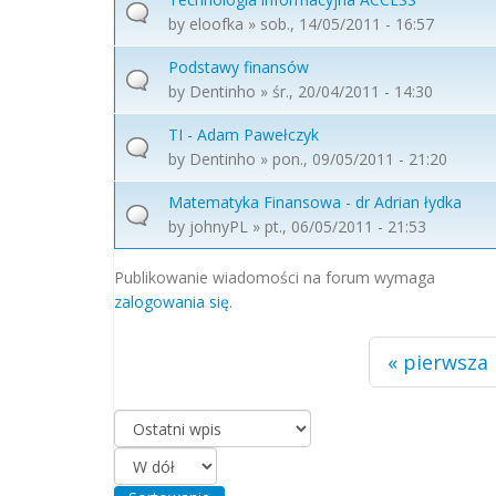
by
eloofka
» sob., 14/05/2011 - 16:57
Podstawy finansów
by
Dentinho
» śr., 20/04/2011 - 14:30
TI - Adam Pawełczyk
by
Dentinho
» pon., 09/05/2011 - 21:20
Matematyka Finansowa - dr Adrian łydka
by
johnyPL
» pt., 06/05/2011 - 21:53
Strony
Publikowanie wiadomości na forum wymaga
zalogowania się
.
« pierwsza
Porządkuj według
Sortowanie