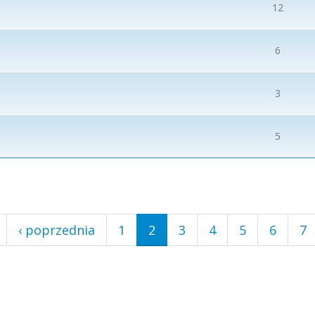
12
6
3
5
‹ poprzednia
1
2
3
4
5
6
7