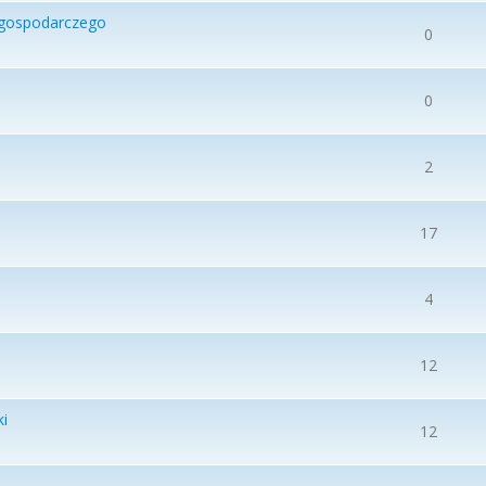
i gospodarczego
0
0
2
17
4
12
ki
12