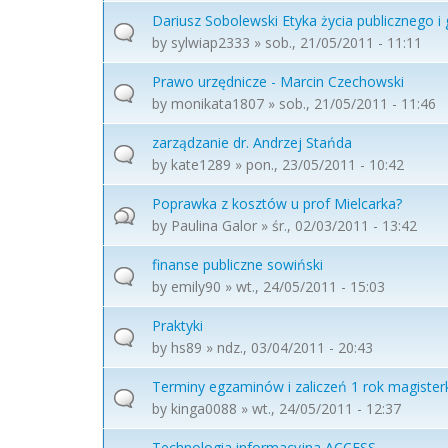
Dariusz Sobolewski Etyka życia publicznego 
by
sylwiap2333
» sob., 21/05/2011 - 11:11
Prawo urzędnicze - Marcin Czechowski
by
monikata1807
» sob., 21/05/2011 - 11:46
zarządzanie dr. Andrzej Stańda
by
kate1289
» pon., 23/05/2011 - 10:42
Poprawka z kosztów u prof Mielcarka?
by
Paulina Galor
» śr., 02/03/2011 - 13:42
finanse publiczne sowiński
by
emily90
» wt., 24/05/2011 - 15:03
Praktyki
by
hs89
» ndz., 03/04/2011 - 20:43
Terminy egzaminów i zaliczeń 1 rok magister
by
kinga0088
» wt., 24/05/2011 - 12:37
Technologia informacyjna ACCESS