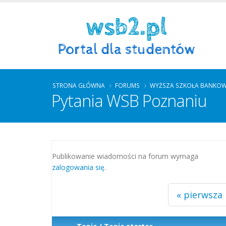
STRONA GŁÓWNA
FORUMS
WYŻSZA SZKOŁA BANKOW
Pytania WSB Poznaniu
Strony
Publikowanie wiadomości na forum wymaga
zalogowania się
.
« pierwsza