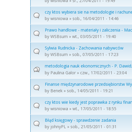
by
wisniowa
» śr., 27/04/2011 - 19:49
czy ktos wybiera sie na metodologie i rachun
by
wisniowa
» sob., 16/04/2011 - 14:46
Prawo handlowe - materiały i zaliczenia - Ma
by
WSBsum
» wt., 03/05/2011 - 19:40
Sylwia Rudnicka - Zachowania nabywców
by
WSBsum
» sob., 07/05/2011 - 17:23
metodologia nauk ekonomicznych - P. Dawi
by
Paulina Galor
» czw., 17/02/2011 - 23:04
Finanse międzynarodowe przedsiębiorstw Wyk
by
Benek
» sob., 14/05/2011 - 19:21
czy ktos wie kiedy jest poprawka z rynku fin
by
wisniowa
» wt., 17/05/2011 - 18:55
Błąd księgowy - sprawdzenie zadania
by
johnyPL
» sob., 21/05/2011 - 01:31