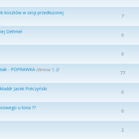
ek kosztów w sesji przedłużonej
7
ciej Dehmel
0
0
dziak - POPRAWKA
(Strona:
1
,
2
)
77
ładdr Jacek Połczyński
0
ansowego u łona ??
0
2