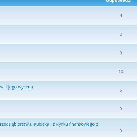
Odpowiedzi
4
2
0
10
twa i jego wycena
5
0
rzedsiębiorstw u Kubiaka i z Rynku finansowego z
0