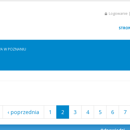
Logowanie |
STRO
A W POZNANIU
‹ poprzednia
1
2
3
4
5
6
7