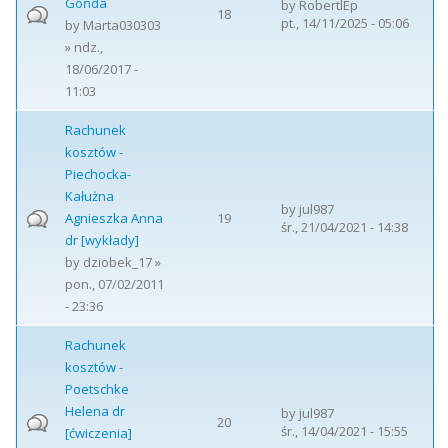
Gońda
by
RobertlEp
18
pt., 14/11/2025 - 05:06
by
Marta030303
» ndz.,
18/06/2017 -
11:03
Rachunek
kosztów -
Piechocka-
Kałużna
by
jul987
Agnieszka Anna
19
śr., 21/04/2021 - 14:38
dr [wykłady]
by
dziobek_17
»
pon., 07/02/2011
- 23:36
Rachunek
kosztów -
Poetschke
Helena dr
by
jul987
20
śr., 14/04/2021 - 15:55
[ćwiczenia]