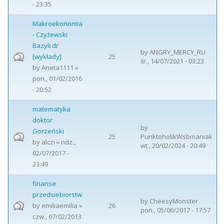
- 23:35
Makroekonomia
- Czyżewski
Bazyli dr
by
ANGRY_MERCY_RU
[wykłady]
25
śr., 14/07/2021 - 03:23
by
Aneta1111
»
pon., 01/02/2016
- 20:52
matematyka
doktor
by
Gorzeński
25
PunktoholikWsbmaniak
by
alczi
» ndz.,
wt., 20/02/2024 - 20:49
02/07/2017 -
23:49
finanse
przedsiebiorstw
by
CheesyMonster
by
emiliaemilia
»
26
pon., 05/06/2017 - 17:57
czw., 07/02/2013