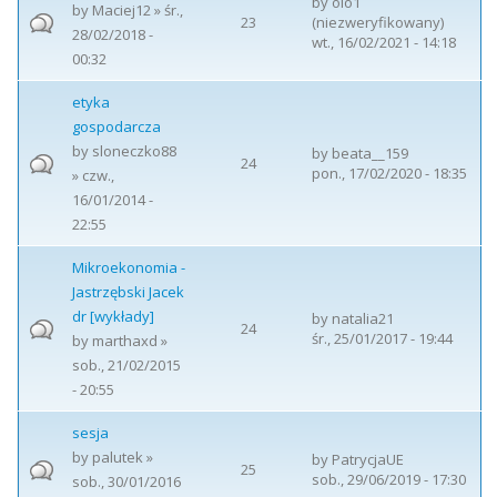
by
olo1
by
Maciej12
» śr.,
23
(niezweryfikowany)
28/02/2018 -
wt., 16/02/2021 - 14:18
00:32
etyka
gospodarcza
by
sloneczko88
by
beata__159
24
pon., 17/02/2020 - 18:35
» czw.,
16/01/2014 -
22:55
Mikroekonomia -
Jastrzębski Jacek
dr [wykłady]
by
natalia21
24
śr., 25/01/2017 - 19:44
by
marthaxd
»
sob., 21/02/2015
- 20:55
sesja
by
palutek
»
by
PatrycjaUE
25
sob., 29/06/2019 - 17:30
sob., 30/01/2016