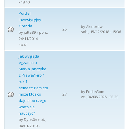
- 18:40
Portfel
inwestycyjny -
Grenda
by
Akinorew
26
sob., 15/12/2018 - 15:36
by
jutta89
» pon.,
24/11/2014 -
14:45
Jak wygląda
egzamin u
Marka Janczyka
z Prawa? Firb 1
rok 1
semestr.Pamięta
by
EddieGom
może ktoś co
27
wt., 04/08/2026 - 03:29
daje albo czego
warto się
nauczyć?
by
Dybs0n
» pt.,
04/01/2019 -