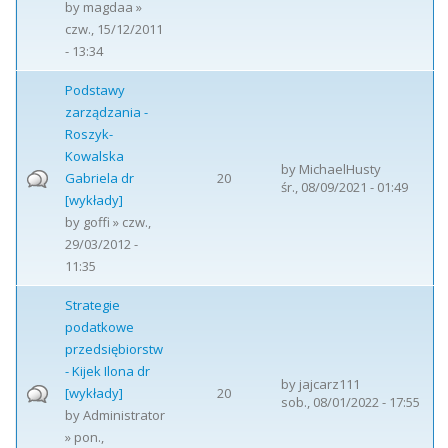
by
magdaa
»
czw., 15/12/2011
- 13:34
Podstawy
zarządzania -
Roszyk-
Kowalska
by
MichaelHusty
Gabriela dr
20
śr., 08/09/2021 - 01:49
[wykłady]
by
goffi
» czw.,
29/03/2012 -
11:35
Strategie
podatkowe
przedsiębiorstw
- Kijek Ilona dr
by
jajcarz111
[wykłady]
20
sob., 08/01/2022 - 17:55
by
Administrator
» pon.,