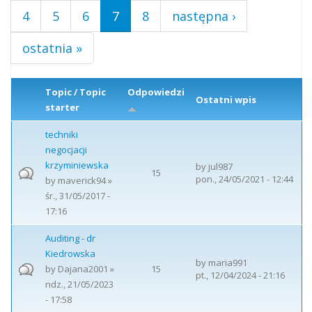
4
5
6
7
8
następna ›
ostatnia »
Topic / Topic
Odpowiedzi
Ostatni wpis
starter
techniki
negocjacji
krzyminiewska
by
jul987
15
pon., 24/05/2021 - 12:44
by
maverick94
»
śr., 31/05/2017 -
17:16
Auditing - dr
Kiedrowska
by
maria991
by
Dajana2001
»
15
pt., 12/04/2024 - 21:16
ndz., 21/05/2023
- 17:58