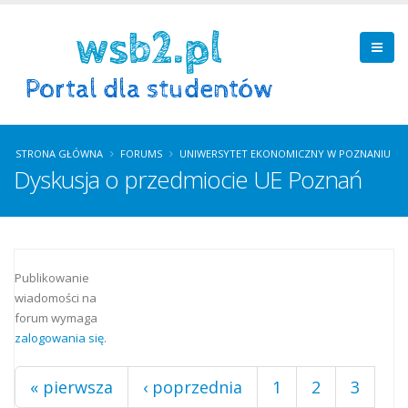
STRONA GŁÓWNA
FORUMS
UNIWERSYTET EKONOMICZNY W POZNANIU
Dyskusja o przedmiocie UE Poznań
Strony
Publikowanie
wiadomości na
forum wymaga
zalogowania się
.
« pierwsza
‹ poprzednia
1
2
3