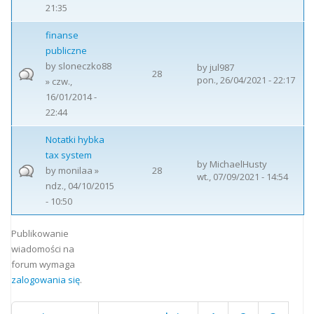
21:35
finanse
publiczne
by
sloneczko88
by
jul987
28
pon., 26/04/2021 - 22:17
» czw.,
16/01/2014 -
22:44
Notatki hybka
tax system
by
MichaelHusty
by
monilaa
»
28
wt., 07/09/2021 - 14:54
ndz., 04/10/2015
- 10:50
Strony
Publikowanie
wiadomości na
forum wymaga
zalogowania się
.