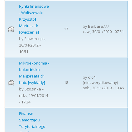
Rynki finansowe
- Waliszewski
Krzysztof
Mariusz dr
by
Barbara777
17
czw., 30/01/2020 - 07:51
[ćwiczenia]
by
Elawim
» pt.,
20/04/2012 -
10:51
Mikroekonomia -
Kokocińska
Małgorzata dr
by
olo1
hab. [wykłady]
18
(niezweryfikowany)
sob., 30/11/2019 - 10:46
by
Szoginka
»
ndz., 19/01/2014
- 17:24
Finanse
Samorządu
Terytorialnego-