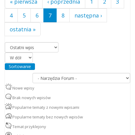
« pierwsza
‹ poprzednia
1
2
3
4
5
6
7
8
następna ›
ostatnia »
Porządkuj według
Sortowanie
Nowe wpisy
Brak nowych wpisów
Popularne tematy z nowymi wpisami
Popularne tematy bez nowych wpisów
Temat przyklejony