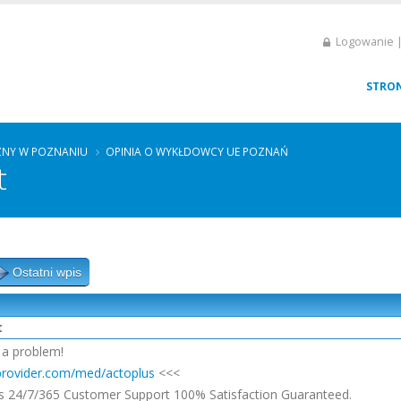
Logowanie |
STRO
ZNY W POZNANIU
OPINIA O WYKŁDOWCY UE POZNAŃ
t
Ostatni wpis
t
 a problem!
eprovider.com/med/actoplus
<<<
s 24/7/365 Customer Support 100% Satisfaction Guaranteed.