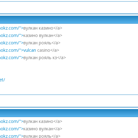
inokz.com/">
вулкан казино</a>
inokz.com/">
казино вулкан</a>
inokz.com/">
вулкан рояль</a>
inokz.com/">vulcan
casino</a>
inokz.com/">
вулкан рояль кз</a>
et/
inokz.com/">
вулкан казино</a>
inokz.com/">
казино вулкан</a>
inokz.com/">
вулкан рояль</a>