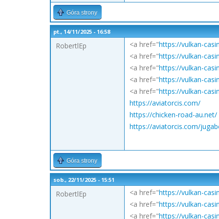
Góra strony
pt., 14/11/2025 - 16:58
<a href="
https://vulkan-cas
RobertlEp
<a href="
https://vulkan-cas
<a href="
https://vulkan-cas
<a href="
https://vulkan-cas
<a href="
https://vulkan-cas
https://aviatorcis.com/
https://chicken-road-au.net/
https://aviatorcis.com/jugab
Góra strony
sob., 22/11/2025 - 15:51
<a href="
https://vulkan-cas
RobertlEp
<a href="
https://vulkan-cas
<a href="
https://vulkan-cas