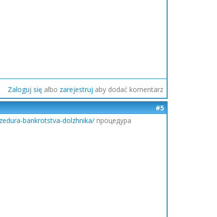
Zaloguj się
albo
zarejestruj
aby dodać komentarz
#5
czedura-bankrotstva-dolzhnika/
процедура