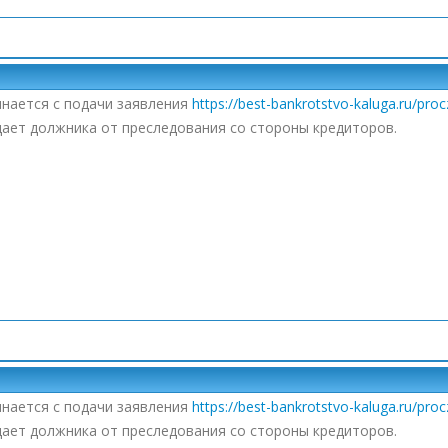
инается с подачи заявления
https://best-bankrotstvo-kaluga.ru/pro
ает должника от преследования со стороны кредиторов.
инается с подачи заявления
https://best-bankrotstvo-kaluga.ru/pro
ает должника от преследования со стороны кредиторов.