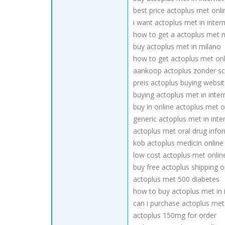
best price actoplus met onl
i want actoplus met in inter
how to get a actoplus met 
buy actoplus met in milano
how to get actoplus met onl
aankoop actoplus zonder scr
preis actoplus buying websit
buying actoplus met in inter
buy in online actoplus met 
generic actoplus met in inte
actoplus met oral drug info
kob actoplus medicin online
low cost actoplus met online
buy free actoplus shipping o
actoplus met 500 diabetes
how to buy actoplus met in i
can i purchase actoplus met 
actoplus 150mg for order